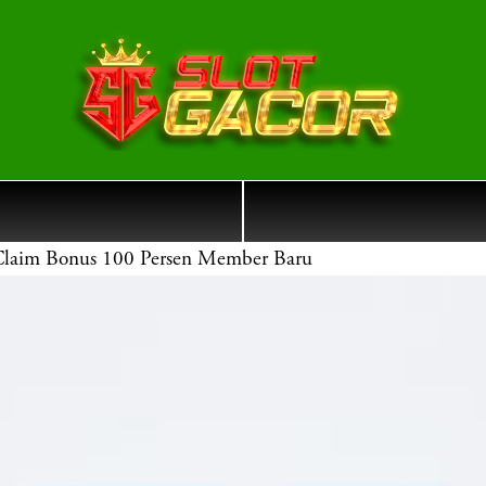
Claim Bonus 100 Persen Member Baru