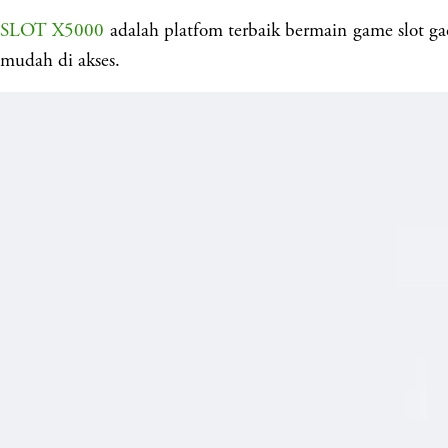
SLOT X5000
 adalah platfom terbaik bermain game slot g
mudah di akses.