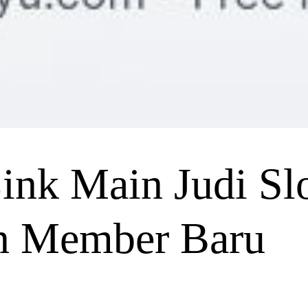
nk Main Judi Sl
n Member Baru