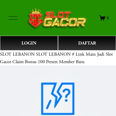
O
0
p
e
n
M
LOGIN
DAFTAR
e
n
SLOT LEBANON
SLOT LEBANON # Link Main Judi Slot
u
Gacor Claim Bonus 100 Persen Member Baru