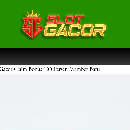
Gacor Claim Bonus 100 Persen Member Baru