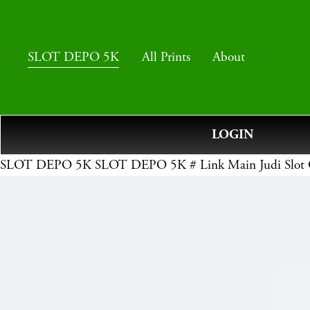
SLOT DEPO 5K
All Prints
About
LOGIN
SLOT DEPO 5K
SLOT DEPO 5K # Link Main Judi Slot 