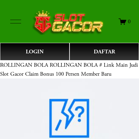
O
0
p
e
n
M
LOGIN
DAFTAR
e
n
ROLLINGAN BOLA
ROLLINGAN BOLA # Link Main Judi
u
Slot Gacor Claim Bonus 100 Persen Member Baru