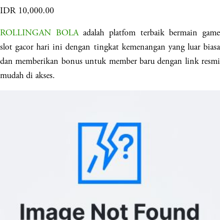
IDR 10,000.00
ROLLINGAN BOLA
 adalah platfom terbaik bermain game
slot gacor hari ini dengan tingkat kemenangan yang luar biasa 
dan memberikan bonus untuk member baru dengan link resmi 
mudah di akses.