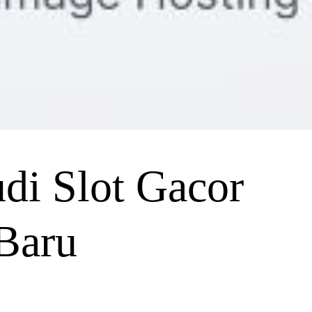
i Slot Gacor
Baru