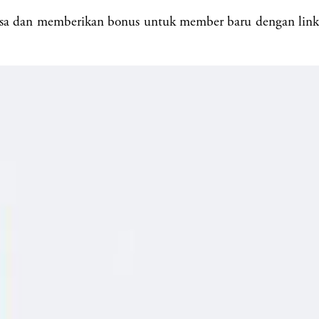
biasa dan memberikan bonus untuk member baru dengan link 