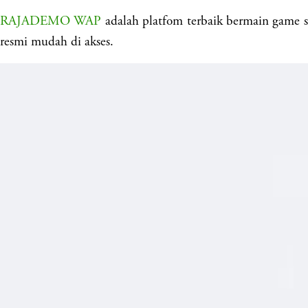
RAJADEMO WAP
 adalah platfom terbaik bermain game 
resmi mudah di akses.