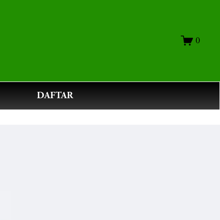
0
DAFTAR