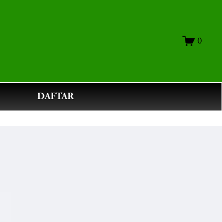
0
DAFTAR