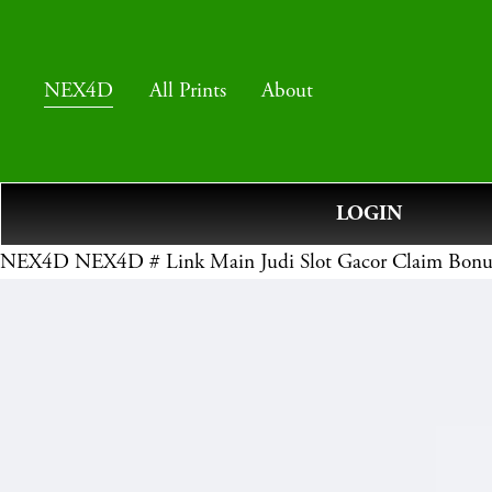
NEX4D
All Prints
About
LOGIN
NEX4D
NEX4D # Link Main Judi Slot Gacor Claim Bonu