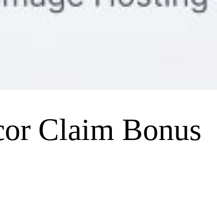
cor Claim Bonus