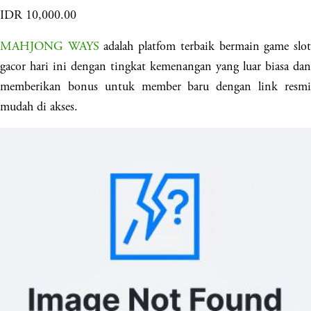
IDR 10,000.00
MAHJONG WAYS
 adalah platfom terbaik bermain game slot
gacor hari ini dengan tingkat kemenangan yang luar biasa dan 
memberikan bonus untuk member baru dengan link resmi 
mudah di akses.