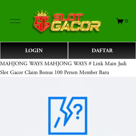
O
0
p
e
n
M
LOGIN
DAFTAR
e
n
MAHJONG WAYS
MAHJONG WAYS # Link Main Judi
u
Slot Gacor Claim Bonus 100 Persen Member Baru