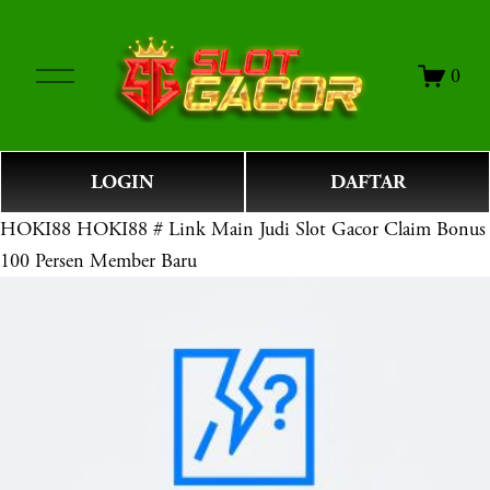
O
0
p
e
n
M
LOGIN
DAFTAR
e
n
HOKI88
HOKI88 # Link Main Judi Slot Gacor Claim Bonus
u
100 Persen Member Baru