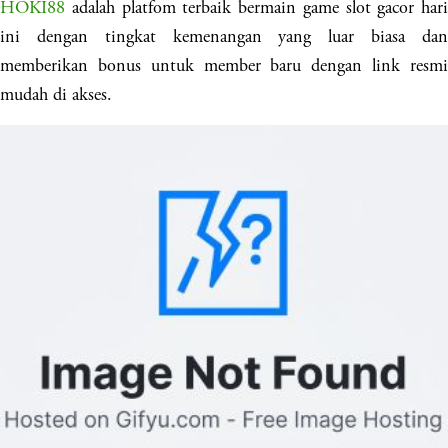
HOKI88
 adalah platfom terbaik bermain game slot gacor hari 
ini dengan tingkat kemenangan yang luar biasa dan 
memberikan bonus untuk member baru dengan link resmi 
mudah di akses.