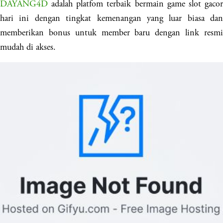
DAYANG4D
 adalah platfom terbaik bermain game slot gacor 
hari ini dengan tingkat kemenangan yang luar biasa dan 
memberikan bonus untuk member baru dengan link resmi 
mudah di akses.