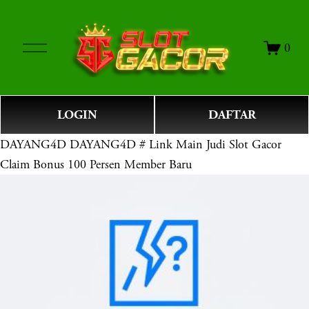
O
0
p
e
n
M
LOGIN
DAFTAR
e
n
DAYANG4D
DAYANG4D # Link Main Judi Slot Gacor
u
Claim Bonus 100 Persen Member Baru