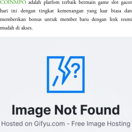
COINMPO
 adalah platfom terbaik bermain game slot gacor 
hari ini dengan tingkat kemenangan yang luar biasa dan 
memberikan bonus untuk member baru dengan link resmi 
mudah di akses.