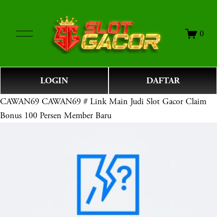
O
0
p
e
n
M
LOGIN
DAFTAR
e
n
CAWAN69
CAWAN69 # Link Main Judi Slot Gacor Claim
u
Bonus 100 Persen Member Baru