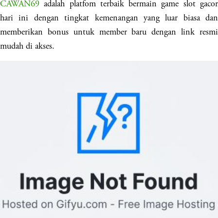
CAWAN69
 adalah platfom terbaik bermain game slot gacor 
hari ini dengan tingkat kemenangan yang luar biasa dan 
memberikan bonus untuk member baru dengan link resmi 
mudah di akses.