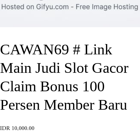
CAWAN69 # Link
Main Judi Slot Gacor
Claim Bonus 100
Persen Member Baru
IDR 10,000.00