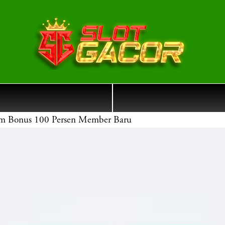
im Bonus 100 Persen Member Baru