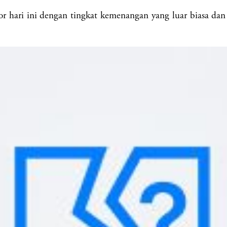
cor hari ini dengan tingkat kemenangan yang luar biasa d