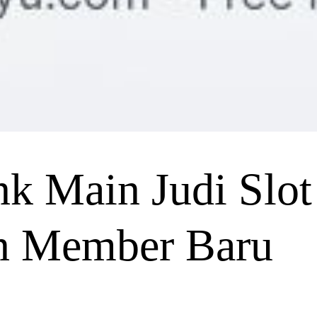
 Main Judi Slot
n Member Baru