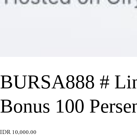
BURSA888 # Link
Bonus 100 Perse
IDR 10,000.00