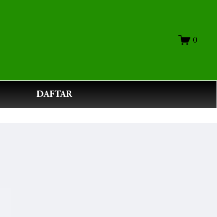
0
DAFTAR