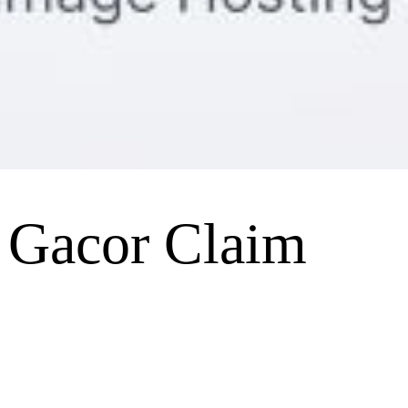
 Gacor Claim