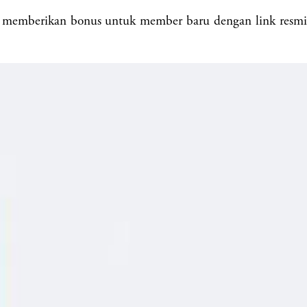
an memberikan bonus untuk member baru dengan link resmi 