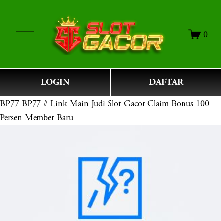
O
0
p
e
n
M
LOGIN
DAFTAR
e
n
BP77
BP77 # Link Main Judi Slot Gacor Claim Bonus 100
u
Persen Member Baru