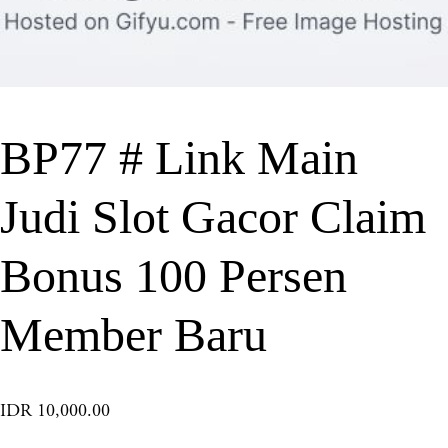
BP77 # Link Main
Judi Slot Gacor Claim
Bonus 100 Persen
Member Baru
IDR 10,000.00