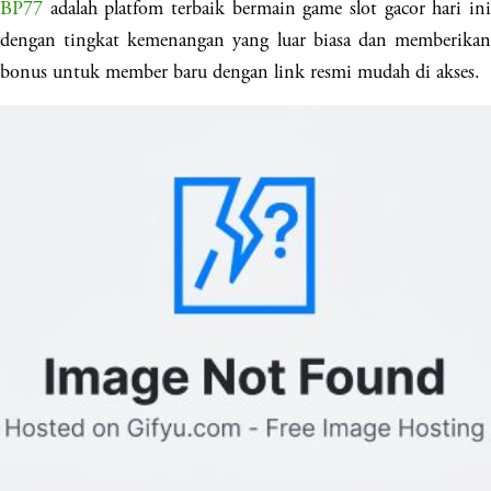
BP77
 adalah platfom terbaik bermain game slot gacor hari ini 
dengan tingkat kemenangan yang luar biasa dan memberikan 
bonus untuk member baru dengan link resmi mudah di akses.