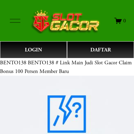
O
0
p
e
n
M
LOGIN
DAFTAR
e
n
BENTO138
BENTO138 # Link Main Judi Slot Gacor Claim
u
Bonus 100 Persen Member Baru