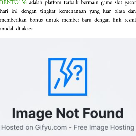
BENTO138
 adalah platfom terbaik bermain game slot gacor 
hari ini dengan tingkat kemenangan yang luar biasa dan 
memberikan bonus untuk member baru dengan link resmi 
mudah di akses.