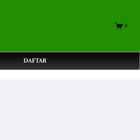
0
DAFTAR