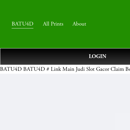
BATU4D
All Prints
About
LOGIN
BATU4D
BATU4D # Link Main Judi Slot Gacor Claim B