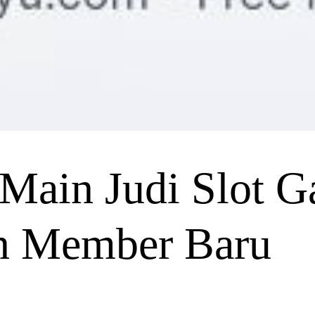
ain Judi Slot G
n Member Baru