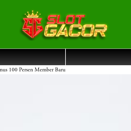
nus 100 Persen Member Baru