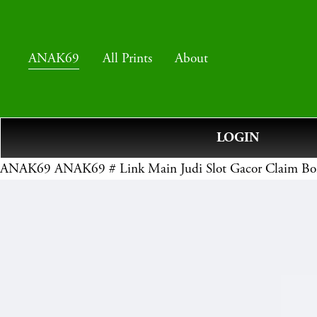
ANAK69
All Prints
About
LOGIN
ANAK69
ANAK69 # Link Main Judi Slot Gacor Claim Bo