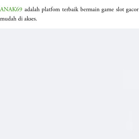
ANAK69
 adalah platfom terbaik bermain game slot gaco
mudah di akses.